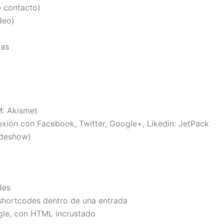
e contacto)
deo)
das
M: Akismet
nexión con Facebook, Twitter, Google+, Likedin: JetPack
lideshow)
des
shortcodes dentro de una entrada
gle, con HTML incrustado