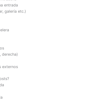
na entrada
, galería etc.)
elera
ños
, derecha)
s externos
osts?
ada
da